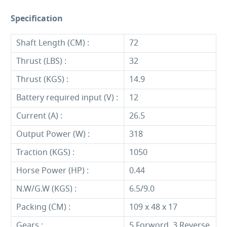
Specification
Shaft Length (CM) :
72
Thrust (LBS) :
32
Thrust (KGS) :
14.9
Battery required input (V) :
12
Current (A) :
26.5
Output Power (W) :
318
Traction (KGS) :
1050
Horse Power (HP) :
0.44
N.W/G.W (KGS) :
6.5/9.0
Packing (CM) :
109 x 48 x 17
Gears :
5 Forword, 3 Reverse